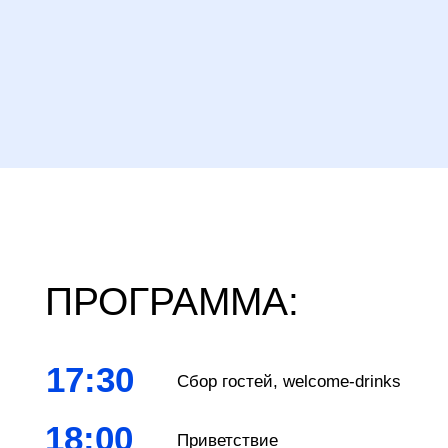
ПРОГРАММА:
17:30
Сбор гостей, welcome-drinks
18:00
Приветствие
18:10
Официальная часть. Выступление
руководителей компании «Мобиус Техно
19:00
Квиз «Что? Где? Когда?»
20:00
Завершение вечера и неформальное об