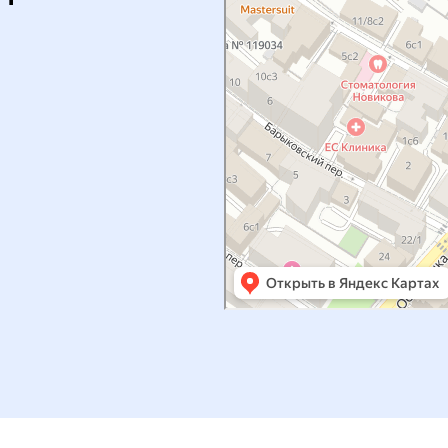
ие носит закрытый характе
 от организаторов обязат