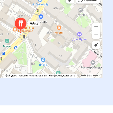
р.
ельно.