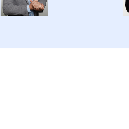
логии»
щение