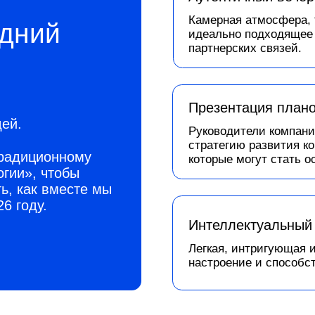
Презентация планов «Мобиус 
Руководители компании «Мобиус Те
стратегию развития компании и нов
ционному
которые могут стать основой для р
 чтобы
к вместе мы
у.
Интеллектуальный квиз «Что?
Легкая, интригующая и объединяющ
настроение и способствующая обме