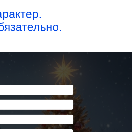
нных
риалы компании (можно