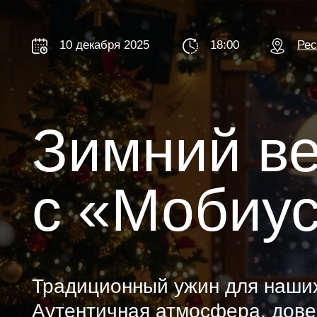
10 декабря 2025
18:00
Ресторан 
Зимний веч
с «Мобиус 
Традиционный ужин для наших др
Аутентичная атмосфера, доверит
планы на будущее в кругу лидеро