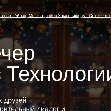
«Айна», Москва, район Хамовники, ул. Остоженка 14/2
ер
Технологии»
узей
ельный диалог и
в ИТ-индустрии