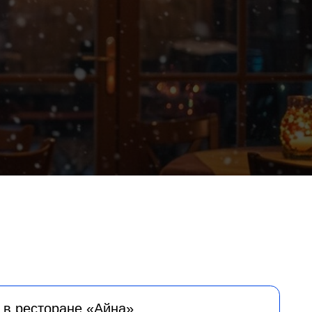
не «Айна»
северных народов и пространство,
льного общения и укрепления