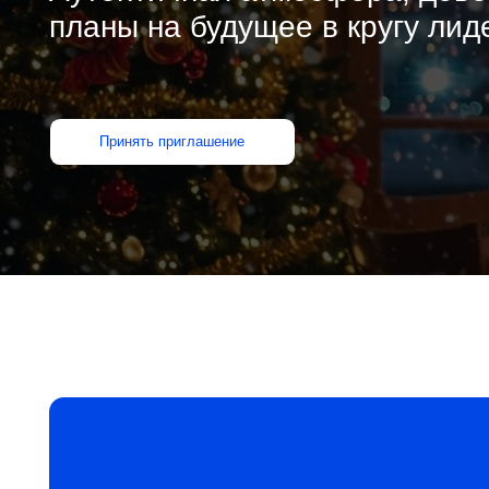
Принять приглашение
Откроем предновогодн
сезон вместе