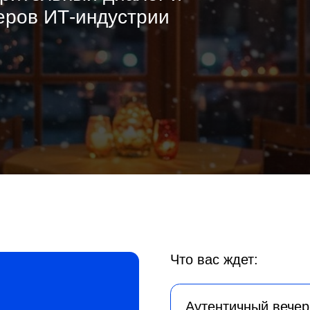
Что вас ждет:
Аутентичный вечер в рестора
Камерная атмосфера, тонкая кухня 
ий
идеально подходящее для неформа
партнерских связей.