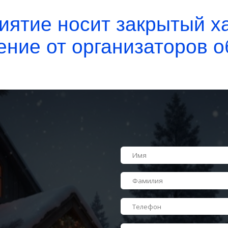
Индустрия
Я согласен(-на) с политикой обработки персональных да
Я согласен(-на) получать новостные и рекламные мате
отписаться в любой момент через простую форму)
Зарегистрироваться