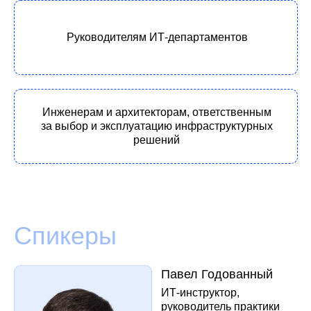
Георгий Дауман
Менеджер продукта
Deckhouse Virtualization
Platform, «Флант»
Кирилл Салеев
Архитектор
инфраструктурных
решений, «Флант»