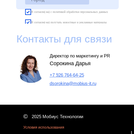
Я согласен(-на) с политикой обработки персональных данных
Я согласен(-на) получать новостные и рекламные материалы
компании (можно отписаться в любой момент через простую
форму)
Контакты для связи
Получить запись
Директор по маркетингу и PR
Сорокина Дарья
+7 926 764-64-25
dsorokina@mobius-it.ru
©
2025 Мобиус Технологии
Условия использования
|