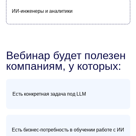
2.
Обучение на MWS GPT: как сотрудники
после курса самостоятельно создают
агентов через готовые компоненты и
API
3.
Презентация «Модели 4К»: пример
оценки компетенций с помощью
мультиагентной системы
Спикеры
Виталий Богачев
Автор методологии ИТ-
обучения, Руководитель
Академии Мобиус, к.э.н.,
MBA, доцент-практик,
«Мобиус Технологии»