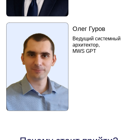
Контакты для связи
Сорокина Дарья
Директор по маркетингу и PR
+7 926 764-64-25
dsorokina@mobius-it.ru