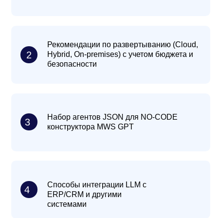
ТОП‑5 ИИ‑инструментов для
2
корпоративного обучения
Как организовать обучение ИИ в
3
компании — памятку с чек‑листом
Скидку/спецпредложение на первый
пилотный проект с «Академией «Мобиус»
4
и MWS GPT для участников вебинара (в
течение 2-х недель после вебинара)