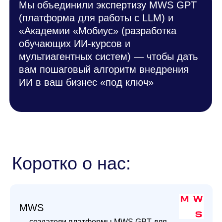
Коротко о нас:
MWS
— создатели платформы MWS GPT для
работы с большими языковыми моделями.
Помогаем компаниям выбирать,
тестировать и внедрять LLM без
программистов и многолетних инвестиций.
Академия «Мобиус»
— эксперты в корпоративном обучении в
сфере ИТ. Разрабатываем курсы,
воркшопы и мультиагентные системы для
оценки и развития компетенций.