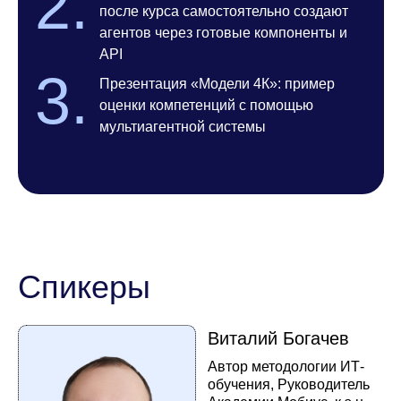
Регистрация
Внедрение LLM в бизнес: от выбора
модели до масштабирования
компетенций
26 февраля 2026 11:00 мск
ИИ уже меняет рынок. Вопрос не в том,
«если», а в том, «когда» и «как».
На вебинаре вы получите конкретные
инструменты, чтобы стать лидером
изменений, а не отстающим.