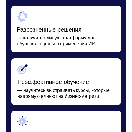
Что вы получите?
от MWS
Пошаговый алгоритм выбора LLM
1
для конкретных бизнес‑задач
Рекомендации по развертыванию (Cloud,
2
Hybrid, On‑premises) с учетом бюджета и
безопасности
Набор агентов JSON для NO‑CODE